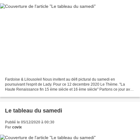
Fardoise & Lilousoleil Nous invitent au défi pictural du samedi en
poursuivant l'esprit de Lady. Pour ce 12 decembre 2020 Le Thème. "La
Haute Renaissance fin 15 ème siècle et 16 ème siècle" Partons ce jour avec
(plutôt dans la renaissance tardive) La...
Le tableau du samedi
Publié le 05/12/2020 à 00:30
Par
covix