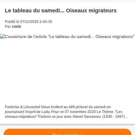
Le tableau du samedi... Oiseaux migrateurs
Publié le 07/11/2020 à 00:30
Par
covix
Fardoise & Lilousoleil Nous invitent au défi pictural du samedi en
poursuivant l'esprit de Lady. Pour ce 07 novembre 2020 Le Thème. "Les
oiseaux migrateurs" Partons ce jour avec Alexeï Savrassov. (1830 - 1897)
Les freux sont de retour (1871). Les freux...