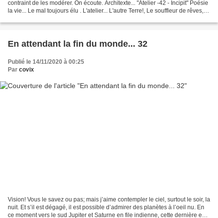
contraint de les modérer. On écoute. Architexte... "Atelier -42 - Incipit" Poésie
la vie... Le mal toujours élu . L'atelier... L'autre Terre!, Le souffleur de rêves,
Générosité....
En attendant la fin du monde... 32
Publié le 14/11/2020 à 00:25
Par
covix
Vision! Vous le savez ou pas; mais j’aime contempler le ciel, surtout le soir, la
nuit. Et s’il est dégagé, il est possible d’admirer des planètes à l’oeil nu. En
ce moment vers le sud Jupiter et Saturne en file indienne, cette dernière est