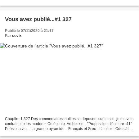
légèrement...
Vous avez publié...#1 327
Publié le 07/11/2020 à 21:17
Par
covix
Chapitre 1 327 Des commentaires inutiles se déposent sur le site, je me vois
contraint de les modérer. On écoute. Architexte... "Proposition d'écriture -41"
Poésie la vie... La grande pyramide... Français et Grec . L'atelier... Odes à la
vie... Poèmes...