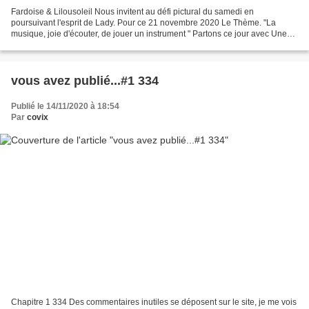
Fardoise & Lilousoleil Nous invitent au défi pictural du samedi en
poursuivant l'esprit de Lady. Pour ce 21 novembre 2020 Le Thème. "La
musique, joie d'écouter, de jouer un instrument " Partons ce jour avec Une
nature morte. J'ai choisi cette toile, "nature...
vous avez publié...#1 334
Publié le 14/11/2020 à 18:54
Par
covix
Chapitre 1 334 Des commentaires inutiles se déposent sur le site, je me vois