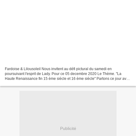
Fardoise & Lilousoleil Nous invitent au défi pictural du samedi en
poursuivant l'esprit de Lady. Pour ce 05 decembre 2020 Le Thème. "La
Haute Renaissance fin 15 ème siècle et 16 ème siècle" Partons ce jour avec
La nativité J'ai choisi cette toile, "L'adoration...
Publicité