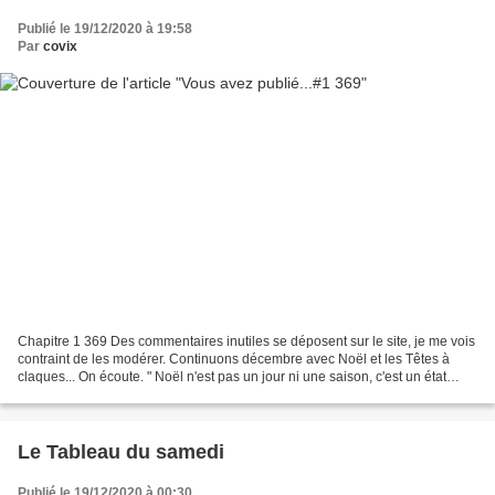
Publié le 19/12/2020 à 19:58
Par
covix
Chapitre 1 369 Des commentaires inutiles se déposent sur le site, je me vois
contraint de les modérer. Continuons décembre avec Noël et les Têtes à
claques... On écoute. " Noël n'est pas un jour ni une saison, c'est un état
d'esprit." John Calvin Coolidge...
Le Tableau du samedi
Publié le 19/12/2020 à 00:30