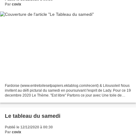
Par
covix
Fardoise (www.entretoilesetpapiers.eklablog.com/recent) & Lilousoleil Nous
invitent au défi pictural du samedi en poursuivant l'esprit de Lady. Pour ce 19
decembre 2020 Le Thème. "Est libre" Partons ce jour avec Une toile de
Cornelis van Haarlem J'ai...
Le tableau du samedi
Publié le 12/12/2020 à 00:30
Par
covix