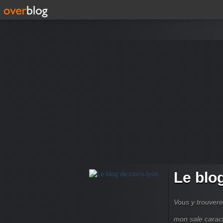
Le blo
Vous y trouvere
mon sale carac