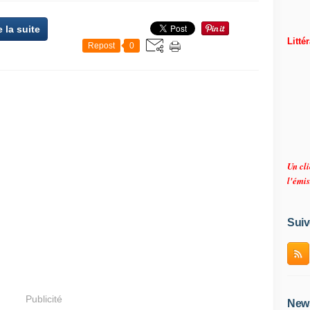
e la suite
Litté
Repost
0
Un cli
l'émis
Suiv
Publicité
News