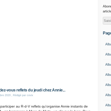
Abonn
articl
Pag
Alb
Albu
Alb
Alb
Alb
ez-vous reflets du jeudi chez Annie...
Alb
bre 2020
, Rédigé par covix
Alb
participer au R-d-V reflets qu'organise Annie instants de