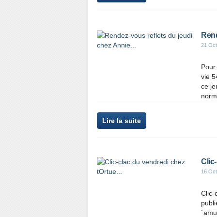
Rend
21 Oct
Pour 
vie 5
ce je
norm
Lire la suite
Clic
16 Oct
Clic-
publi
`amus