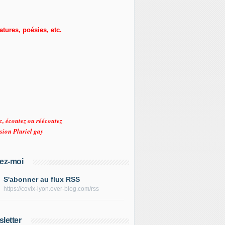
ratures, poésies, etc.
c, écoutez ou réécoutez
sion Pluriel gay
ez-moi
S'abonner au flux RSS
https://covix-lyon.over-blog.com/rss
letter