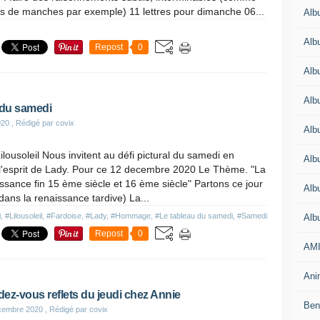
ts de manches par exemple) 11 lettres pour dimanche 06...
Alb
Alb
Repost
0
Alb
Alb
 du samedi
020
, Rédigé par covix
Alb
ilousoleil Nous invitent au défi pictural du samedi en
Alb
l'esprit de Lady. Pour ce 12 decembre 2020 Le Thème. "La
sance fin 15 ème siècle et 16 ème siècle" Partons ce jour
Alb
dans la renaissance tardive) La...
i
,
#Lilousoleil
,
#Fardoise
,
#Lady
,
#Hommage
,
#Le tableau du samedi
,
#Samedi
Alb
Repost
0
AMI
Anim
ez-vous reflets du jeudi chez Annie
Beno
cembre 2020
, Rédigé par covix