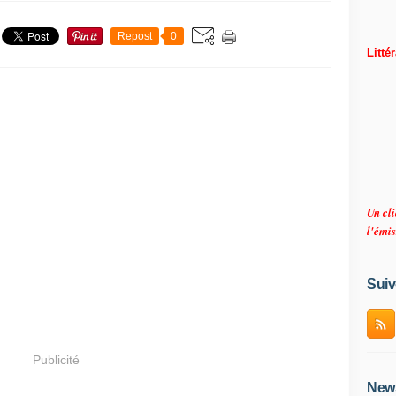
Repost
0
Litté
Un cli
l'émis
Suiv
Publicité
News