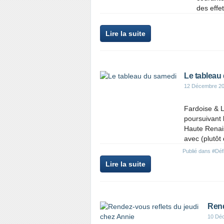
des effe
Lire la suite
Le tableau
12 Décembre 2
Fardoise & L
poursuivant 
Haute Renais
avec (plutôt 
Publié dans
#Déf
Lire la suite
Rend
10 Dé