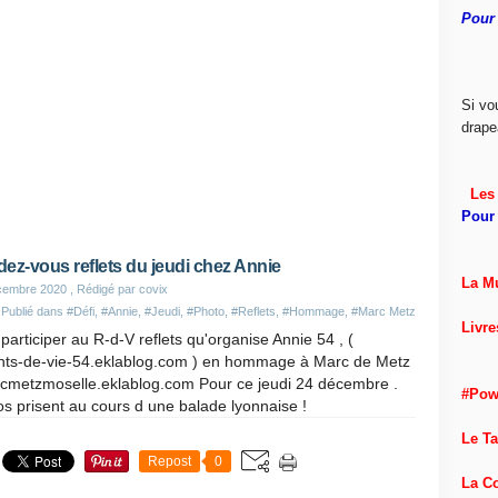
Pour 
Si vo
drape
Les 
Pour 
ez-vous reflets du jeudi chez Annie
La M
cembre 2020
, Rédigé par covix
Publié dans
#Défi
,
#Annie
,
#Jeudi
,
#Photo
,
#Reflets
,
#Hommage
,
#Marc Metz
Livre
participer au R-d-V reflets qu'organise Annie 54 , (
ants-de-vie-54.eklablog.com ) en hommage à Marc de Metz
rcmetzmoselle.eklablog.com Pour ce jeudi 24 décembre .
#Pow
s prisent au cours d une balade lyonnaise !
Le T
Repost
0
La C