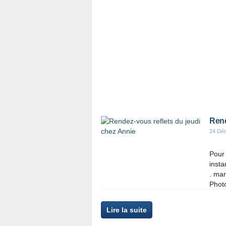
Rend
24 Dé
Pour 
inst
. ma
Photo
Lire la suite