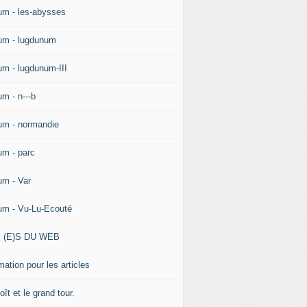
um - les-abysses
um - lugdunum
um - lugdunum-III
um - n---b
um - normandie
um - parc
um - Var
um - Vu-Lu-Ecouté
 (E)S DU WEB
ation pour les articles
ît et le grand tour.