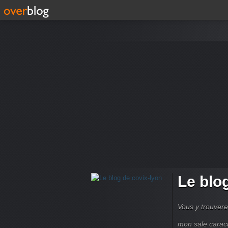
Le blo
Vous y trouvere
mon sale carac