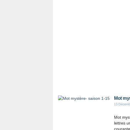
Mot mys
13 Décemb
Mot myst
lettres 
courante