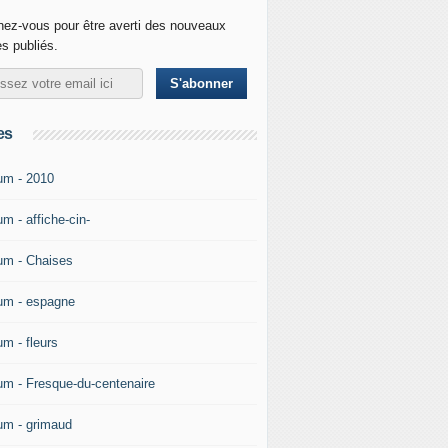
ez-vous pour être averti des nouveaux
es publiés.
es
um - 2010
m - affiche-cin-
um - Chaises
um - espagne
um - fleurs
um - Fresque-du-centenaire
um - grimaud