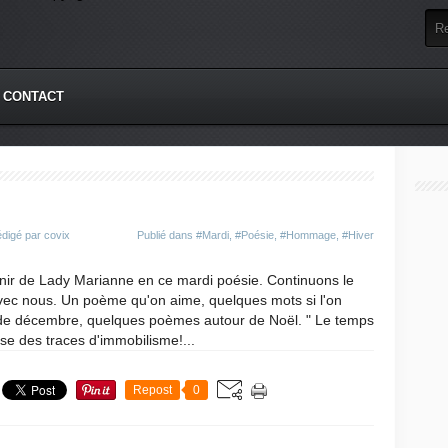
CONTACT
digé par covix
Publié dans
#Mardi
,
#Poésie
,
#Hommage
,
#Hiver
nir de Lady Marianne en ce mardi poésie. Continuons le
avec nous. Un poème qu'on aime, quelques mots si l'on
 de décembre, quelques poèmes autour de Noël. " Le temps
se des traces d'immobilisme!...
Repost
0