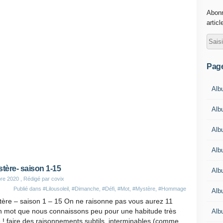
Abonn
articl
Pag
Alb
Albu
Alb
Alb
tère- saison 1-15
Alb
re 2020
, Rédigé par covix
Publié dans
#Lilousoleil
,
#Dimanche
,
#Défi
,
#Mot
,
#Mystère
,
#Hommage
Alb
ère – saison 1 – 15 On ne raisonne pas vous aurez 11
un mot que nous connaissons peu pour une habitude très
Alb
 ! faire des raisonnements subtils, interminables (comme