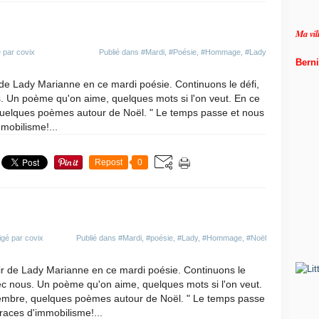
de
Ma vi
 par covix
Publié dans
#Mardi
,
#Poésie
,
#Hommage
,
#Lady
Berni
 de Lady Marianne en ce mardi poésie. Continuons le défi,
. Un poème qu'on aime, quelques mots si l'on veut. En ce
uelques poèmes autour de Noël. " Le temps passe et nous
mmobilisme!...
Repost
0
igé par covix
Publié dans
#Mardi
,
#poésie
,
#Lady
,
#Hommage
,
#Noël
ir de Lady Marianne en ce mardi poésie. Continuons le
ec nous. Un poème qu'on aime, quelques mots si l'on veut.
embre, quelques poèmes autour de Noël. " Le temps passe
traces d'immobilisme!...