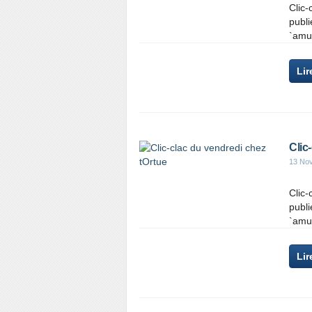
Clic-
publi
`amus
Lir
Clic
13 No
Clic-
publi
`amus
Lir