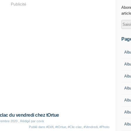
Publicité
Abonn
articl
Pag
Alb
Albu
Alb
Alb
Alb
Alb
-clac du vendredi chez tOrtue
vembre 2020
, Rédigé par covix
Alb
Publié dans
#Défi
,
#tOrtue
,
#Clic-clac
,
#Vendredi
,
#Photo