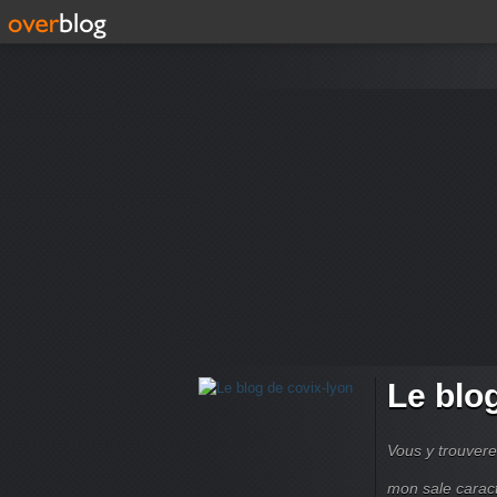
Le blo
Vous y trouvere
mon sale carac