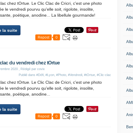
clac chez tOrtue. Le Clic Clac de Cricri, c'est une photo
Alb
ée le vendredi pourvu qu'elle soit, rigolote, insolite,
ante, poétique, anodine... La libellule gourmande!
Alb
Alb
e la suite
Repost
0
Alb
Alb
-clac du vendredi chez tOrtue
Alb
vembre 2020
, Rédigé par covix
Publié dans
#Défi
,
#Lyon
,
#Photo
,
#Vendredi
,
#tOrtue
,
#Clic-clac
Alb
clac chez tOrtue. Le Clic Clac de Cricri, c'est une photo
ée le vendredi pourvu qu'elle soit, rigolote, insolite,
Alb
ante, poétique, anodine...
AMI
e la suite
Anim
Repost
0
Beno