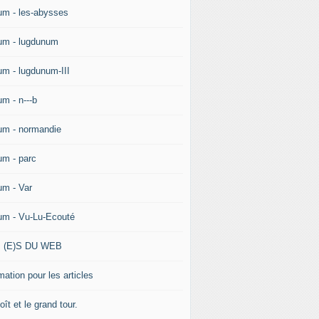
um - les-abysses
um - lugdunum
um - lugdunum-III
um - n---b
um - normandie
um - parc
um - Var
um - Vu-Lu-Ecouté
 (E)S DU WEB
ation pour les articles
ît et le grand tour.