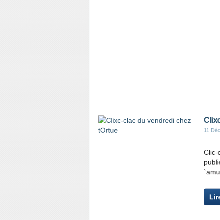
Clix
11 Dé
Clic-
publi
`amus
Lir