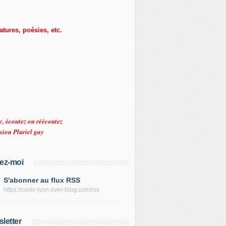
ratures, poésies, etc.
c, écoutez ou réécoutez
sion Pluriel gay
ez-moi
S'abonner au flux RSS
https://covix-lyon.over-blog.com/rss
letter