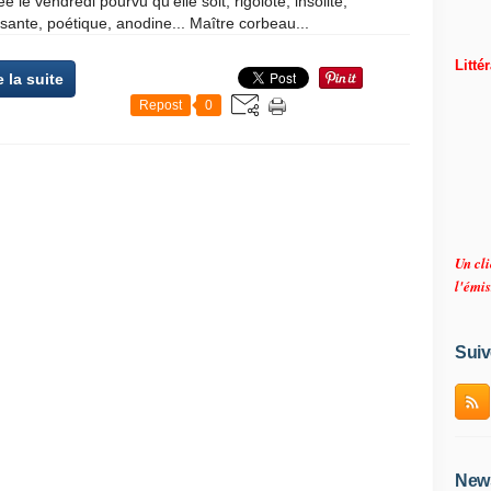
ée le vendredi pourvu qu'elle soit, rigolote, insolite,
ante, poétique, anodine... Maître corbeau...
Litté
e la suite
Repost
0
Un cli
l'émis
Suiv
News