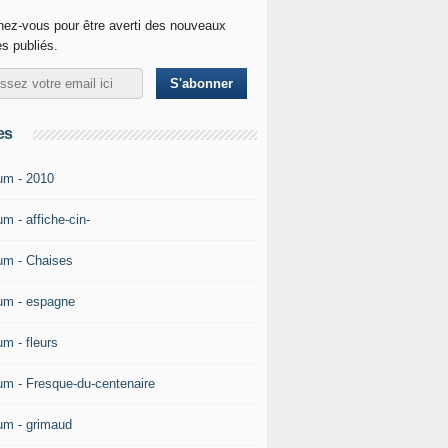
ez-vous pour être averti des nouveaux
es publiés.
es
um - 2010
m - affiche-cin-
um - Chaises
um - espagne
um - fleurs
um - Fresque-du-centenaire
um - grimaud