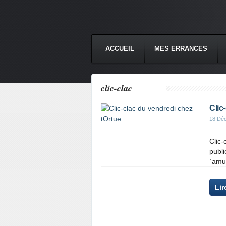
ACCUEIL
MES ERRANCES
clic-clac
Clic
18 Dé
Clic-
publi
`amu
Lir