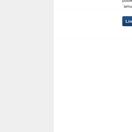
publi
`amus
Lir