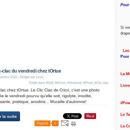
Pour 
Si vo
drape
Les 
Pour 
c-clac du vendredi chez tOrtue
La M
cembre 2020
, Rédigé par covix
Publié dans
#Défi
,
#tOrtue
,
#Vendredi
,
#Photo
,
#Clic-clac
Livre
clac chez tOrtue. Le Clic Clac de Cricri, c'est une photo
ée le vendredi pourvu qu'elle soit, rigolote, insolite,
ante, poétique, anodine... Muraille d'automne!
#Pow
Le T
e la suite
Repost
0
La C