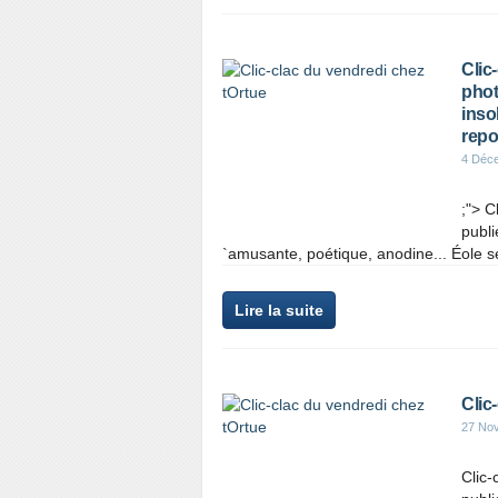
Clic
phot
inso
repo
4 Déc
;"> C
publi
`amusante, poétique, anodine... Éole s
Lire la suite
Clic
27 No
Clic-