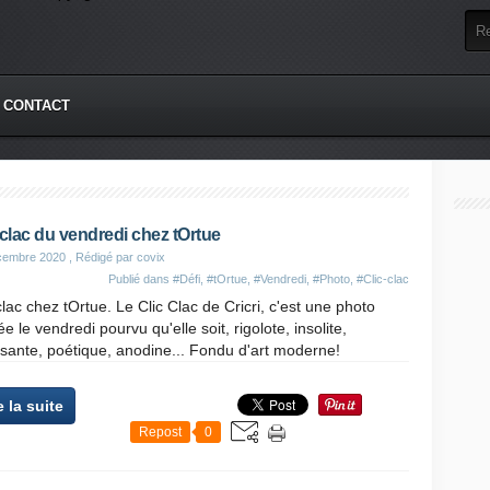
CONTACT
-clac du vendredi chez tOrtue
cembre 2020
, Rédigé par covix
Publié dans
#Défi
,
#tOrtue
,
#Vendredi
,
#Photo
,
#Clic-clac
clac chez tOrtue. Le Clic Clac de Cricri, c'est une photo
ée le vendredi pourvu qu'elle soit, rigolote, insolite,
sante, poétique, anodine... Fondu d'art moderne!
e la suite
Repost
0