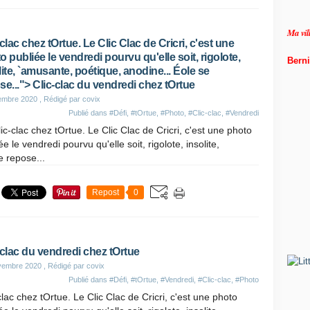
de
Ma vi
-clac chez tOrtue. Le Clic Clac de Cricri, c'est une
o publiée le vendredi pourvu qu'elle soit, rigolote,
Berni
lite, `amusante, poétique, anodine... Éole se
se..."> Clic-clac du vendredi chez tOrtue
embre 2020
, Rédigé par covix
Publié dans
#Défi
,
#tOrtue
,
#Photo
,
#Clic-clac
,
#Vendredi
lic-clac chez tOrtue. Le Clic Clac de Cricri, c'est une photo
ée le vendredi pourvu qu'elle soit, rigolote, insolite,
e repose...
Repost
0
-clac du vendredi chez tOrtue
vembre 2020
, Rédigé par covix
Publié dans
#Défi
,
#tOrtue
,
#Vendredi
,
#Clic-clac
,
#Photo
clac chez tOrtue. Le Clic Clac de Cricri, c'est une photo