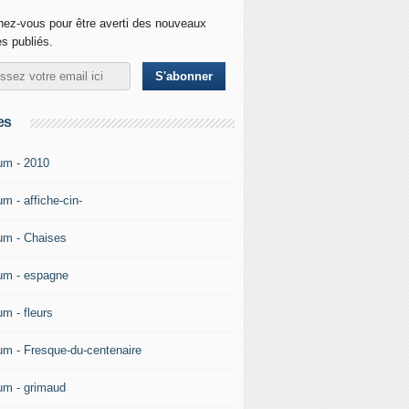
ez-vous pour être averti des nouveaux
es publiés.
es
um - 2010
m - affiche-cin-
um - Chaises
um - espagne
um - fleurs
um - Fresque-du-centenaire
um - grimaud