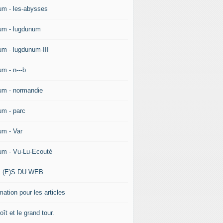
um - les-abysses
um - lugdunum
um - lugdunum-III
um - n---b
um - normandie
um - parc
um - Var
um - Vu-Lu-Ecouté
 (E)S DU WEB
ation pour les articles
ît et le grand tour.