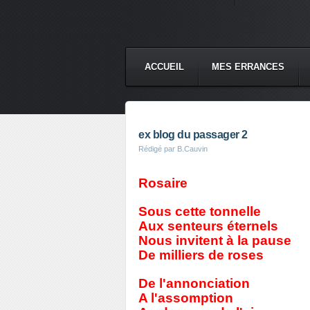
ACCUEIL
MES ERRANCES
ex blog du passager 2
Rédigé par B.Cauvin
Rosaire
Sous cette tonnelle
Aux senteurs éternels
Nous invitent à la pause
De milliers de roses
De l'annonciation
A l'assomption