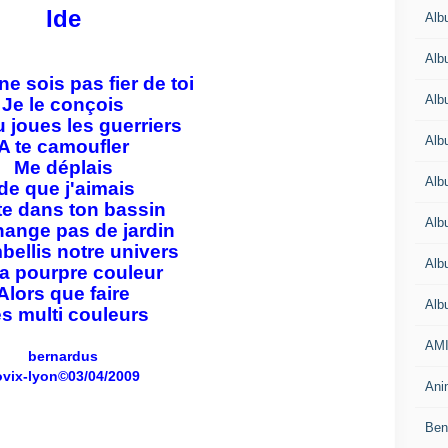
Ide
Alb
Alb
ne sois pas fier de toi
Alb
Je le conçois
 joues les guerriers
Alb
A te camoufler
Me déplais
Alb
Ide que j'aimais
e dans ton bassin
Alb
ange pas de jardin
bellis notre univers
Alb
ta pourpre couleur
Alors que faire
Alb
s multi couleurs
AMI
bernardus
ovix-lyon©03/04/2009
Anim
Beno