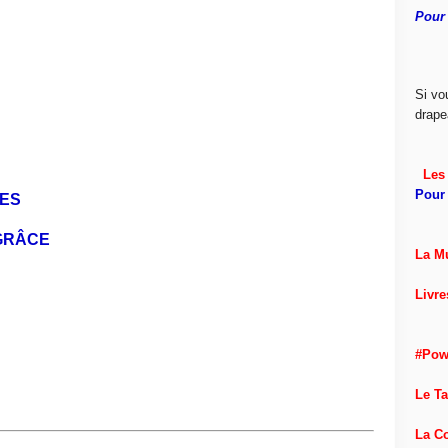
Pour 
Si vo
drape
Les 
Pour 
RES
 GRÂCE
La M
Livre
#Pow
Le T
La C