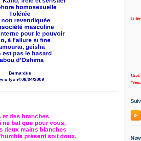
r Kano, frêle et sensuel
hore homosexuelle
Tolérée
Litté
 non revendiquée
osociété masculine
 interne pour le pouvoir
, à l'allure si fine
amouraï, geisha
 est pas le hasard
abou d'Oshima
Bernardus
Un cli
ovix-lyon©08/04/2009
l'émis
Suiv
es et des branches
i ne bat que pour vous,
os deux mains blanches
l'humble présent soit doux.
News