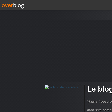
Le blo
Vous y trouvere
mon sale carac