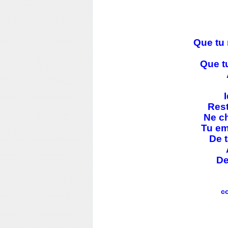
Que tu 
Que tu
Rest
Ne ch
Tu em
De 
De
c