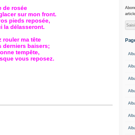
e de rosée
Abonn
glacer sur mon front.
articl
vos pieds reposée,
i la délasseront.
z rouler ma tête
Pag
 derniers baisers;
 bonne tempête,
Alb
isque vous reposez.
Albu
Alb
Alb
Alb
Alb
Alb