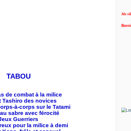
de
Ma vi
Berni
TABOU
s de combat à la milice
 Tashiro des novices
orps-à-corps sur le Tatami
au sabre avec férocité
Jeux Guerriers
eux pour la milice à demi