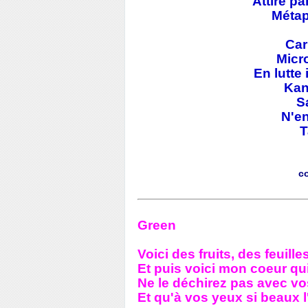
Attiré pa
Métap
Car
Micr
En lutte
Kano
S
N'en
T
c
Green
Voici des fruits, des feuill
Et puis voici mon coeur qu
Ne le déchirez pas avec v
Et qu'à vos yeux si beaux 