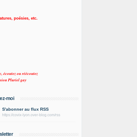
ratures, poésies, etc.
c, écoutez ou réécoutez
sion Pluriel gay
ez-moi
S'abonner au flux RSS
https://covix-lyon.over-blog.com/rss
letter