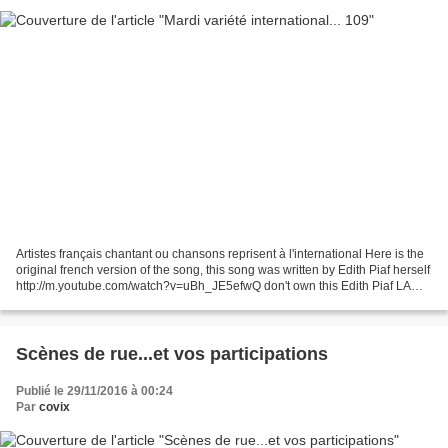
Artistes français chantant ou chansons reprisent à l'international Here is the
original french version of the song, this song was written by Edith Piaf herself
http://m.youtube.com/watch?v=uBh_JE5efwQ don't own this Edith Piaf LA
VIE EN ROSE (en anglais)...
Scènes de rue...et vos participations
Publié le 29/11/2016 à 00:24
Par
covix