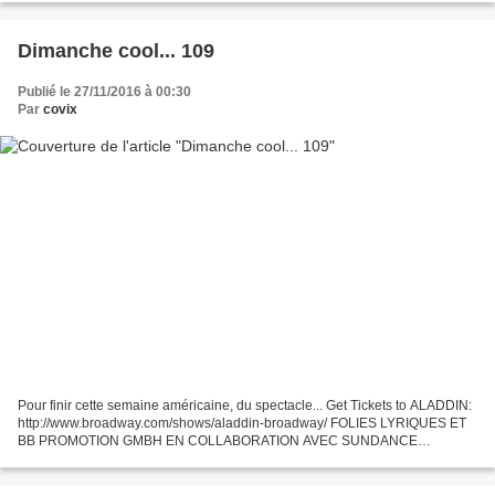
Dimanche cool... 109
Publié le 27/11/2016 à 00:30
Par
covix
Pour finir cette semaine américaine, du spectacle... Get Tickets to ALADDIN:
http://www.broadway.com/shows/aladdin-broadway/ FOLIES LYRIQUES ET
BB PROMOTION GMBH EN COLLABORATION AVEC SUNDANCE
PRODUCTIONS, INC. NY PRESENTENT UNE PRODUCTION DE
MICHAEL...