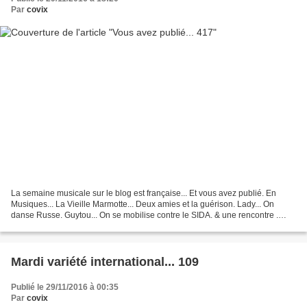
Par
covix
La semaine musicale sur le blog est française... Et vous avez publié. En
Musiques... La Vieille Marmotte... Deux amies et la guérison. Lady... On
danse Russe. Guytou... On se mobilise contre le SIDA. & une rencontre .
Plus une couverture. Ma Ville ou...
Mardi variété international... 109
Publié le 29/11/2016 à 00:35
Par
covix