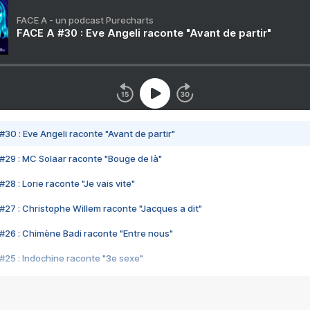
FACE A - un podcast Purecharts
FACE A #30 : Eve Angeli raconte "Avant de partir"
#30 : Eve Angeli raconte "Avant de partir"
#29 : MC Solaar raconte "Bouge de là"
28 : Lorie raconte "Je vais vite"
#27 : Christophe Willem raconte "Jacques a dit"
#26 : Chimène Badi raconte "Entre nous"
#25 : Indochine raconte "3e sexe"
#24 : Zaho raconte "C'est chelou"
#23 : Patrick Bruel raconte "Au café des délices"