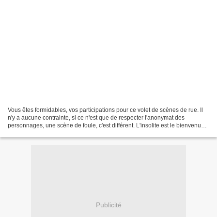
Vous êtes formidables, vos participations pour ce volet de scènes de rue. Il
n'y a aucune contrainte, si ce n'est que de respecter l'anonymat des
personnages, une scène de foule, c'est différent. L'insolite est le bienvenu
dans ce défi. De Tortues en...
Publicité