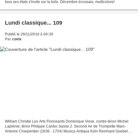
tous ses états s'invite sur la toile. Décembre écossais, multicolore!
Lundi classique... 109
Publié le 28/11/2016 à 00:30
Par
covix
William Christie Les Arts Florissants Dominique Visse, contre-ténor Michel
Laplénie, ténor Philippe Cantor, basse 2. Second Air de Trompette Marc-
Antoine Charpentier (1636 - 1704) Musica Antiqua Köln Reinhard Goebel
Croatian Baroque Ensemble and HERVÉ...