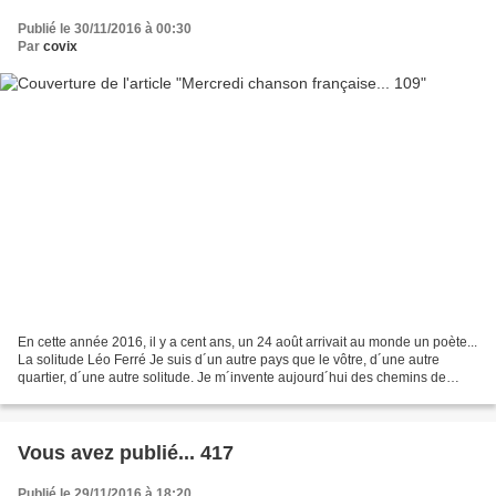
Publié le 30/11/2016 à 00:30
Par
covix
En cette année 2016, il y a cent ans, un 24 août arrivait au monde un poète...
La solitude Léo Ferré Je suis d´un autre pays que le vôtre, d´une autre
quartier, d´une autre solitude. Je m´invente aujourd´hui des chemins de
traverse. Je ne suis plus de...
Vous avez publié... 417
Publié le 29/11/2016 à 18:20