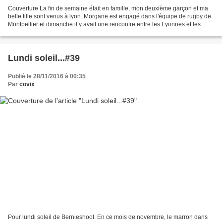
Couverture La fin de semaine était en famille, mon deuxième garçon et ma
belle fille sont venus à lyon. Morgane est engagé dans l'équipe de rugby de
Montpellier et dimanche il y avait une rencontre entre les Lyonnes et les
Diablesses. Le score ne reflète...
Lundi soleil...#39
Publié le 28/11/2016 à 00:35
Par
covix
Pour lundi soleil de Bernieshoot. En ce mois de novembre, le marron dans