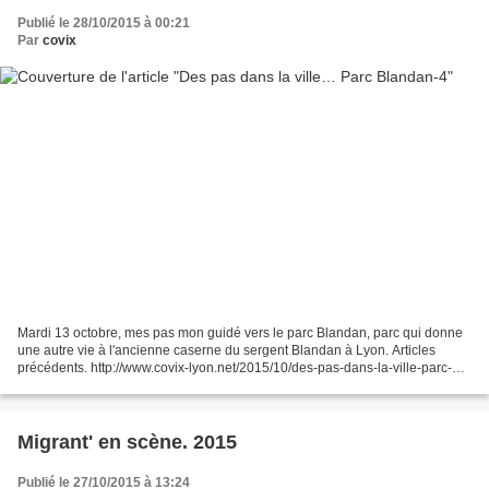
Publié le 28/10/2015 à 00:21
Par
covix
Mardi 13 octobre, mes pas mon guidé vers le parc Blandan, parc qui donne
une autre vie à l'ancienne caserne du sergent Blandan à Lyon. Articles
précédents. http://www.covix-lyon.net/2015/10/des-pas-dans-la-ville-parc-
blandan-1.html http://www.covix-lyon.net/2015/10/des-pas-dans-la-ville-parc-
blandan-2.html...
Migrant' en scène. 2015
Publié le 27/10/2015 à 13:24