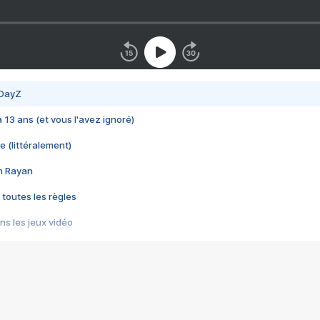
 DayZ
 a 13 ans (et vous l'avez ignoré)
e (littéralement)
im Rayan
 toutes les règles
s les jeux vidéo
us choquant de Rockstar ? - Le scandale BULLY
e plus moche de Steam
du RÊVE tourne au CAUCHEMAR