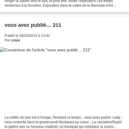
longer la Saône vers le sud, et pour finir, visiter l'exposition Les temps
modernes à la Sucrière. Exposition dans le cadre de la Biennale d'Art
Contemporain. C'était sans compter...
vous avez publié… 211
Publié le 28/10/2015 à 13:41
Par
covix
La météo du jour est à l'orage. Pendant ce temps... vous avez publié. Lady...
nous emporte dans le grand-nord! Musiques au coeur... La cassation!Oups!
la galère ave ce nouveau matériel, un trackpad qui remplace la souris