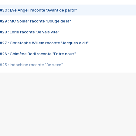
#30 : Eve Angeli raconte "Avant de partir"
#29 : MC Solaar raconte "Bouge de là"
28 : Lorie raconte "Je vais vite"
#27 : Christophe Willem raconte "Jacques a dit"
#26 : Chimène Badi raconte "Entre nous"
#25 : Indochine raconte "3e sexe"
#24 : Zaho raconte "C'est chelou"
#23 : Patrick Bruel raconte "Au café des délices"
#22 : Kyo raconte "Le chemin"
#21 : Nolwenn Leroy raconte "Cassé"
#20 : Patrick Hernandez raconte "Born to be alive"
#19 : Lorie raconte "Près de moi"