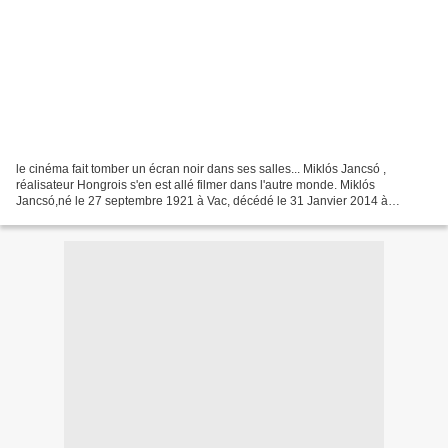
le cinéma fait tomber un écran noir dans ses salles... Miklós Jancsó ,
réalisateur Hongrois s'en est allé filmer dans l'autre monde. Miklós
Jancsó,né le 27 septembre 1921 à Vac, décédé le 31 Janvier 2014 à
Budapest. Ancré à gauche, il s'interresse à la...