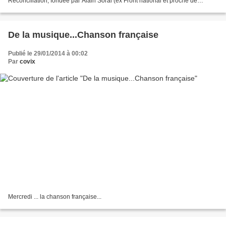
Réconciliation, fondée par Alain Soral (ex Front national et proche de
Dieudonné, Zemmour et Faurisson). Cette...
De la musique...Chanson française
Publié le 29/01/2014 à 00:02
Par
covix
Mercredi ... la chanson française...