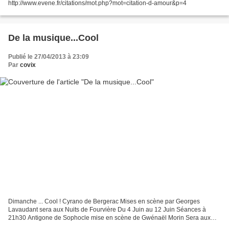
http://www.evene.fr/citations/mot.php?mot=citation-d-amour&p=4
De la musique...Cool
Publié le 27/04/2013 à 23:09
Par
covix
Dimanche ... Cool ! Cyrano de Bergerac Mises en scène par Georges
Lavaudant sera aux Nuits de Fourvière Du 4 Juin au 12 Juin Séances à
21h30 Antigone de Sophocle mise en scène de Gwénaël Morin Sera aux
Nuits de Fourvière Du 4 juin au 12 Juin Séances à...