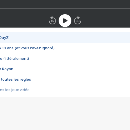
 DayZ
 a 13 ans (et vous l'avez ignoré)
e (littéralement)
im Rayan
 toutes les règles
s les jeux vidéo
us choquant de Rockstar ? - Le scandale BULLY
e plus moche de Steam
du RÊVE tourne au CAUCHEMAR