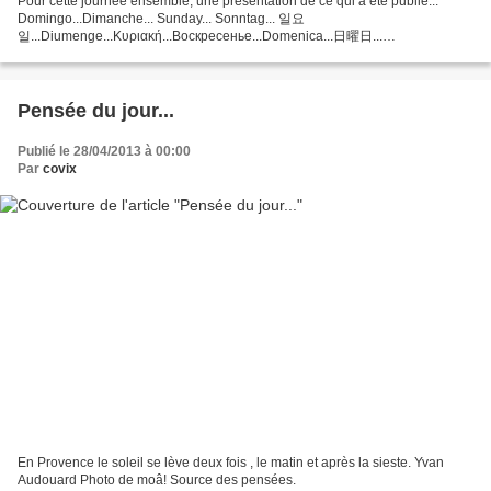
Pour cette journée ensemble, une présentation de ce qui a été publié...
Domingo...Dimanche... Sunday... Sonntag... 일요
일...Diumenge...Κυριακή...Bоскресенье...Domenica...日曜日...
Duminică...Dimanĉo...Igandea...الأحد...Chủ Nhật.... Alors que la pluie avec
un...
Pensée du jour...
Publié le 28/04/2013 à 00:00
Par
covix
En Provence le soleil se lève deux fois , le matin et après la sieste. Yvan
Audouard Photo de moâ! Source des pensées.