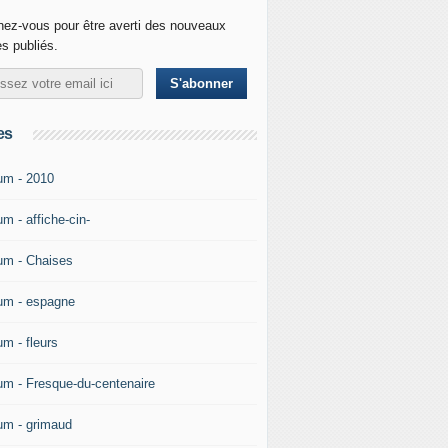
ez-vous pour être averti des nouveaux
es publiés.
es
um - 2010
m - affiche-cin-
um - Chaises
um - espagne
um - fleurs
um - Fresque-du-centenaire
um - grimaud