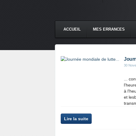
ACCUEIL
MES ERRANCES
Journ
30 Nov
... co
l'heu
à l'h
et les
transm
Lire la suite