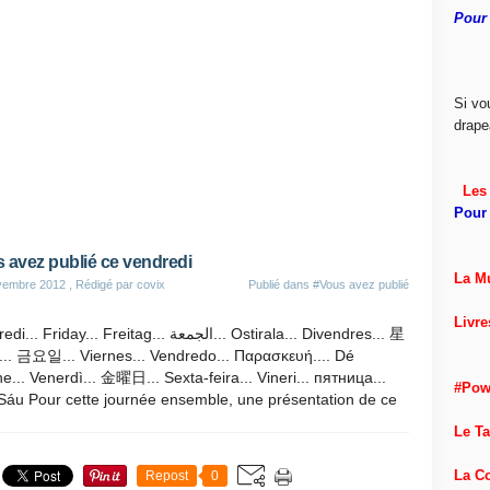
Pour 
Si vo
drape
Les 
Pour 
 avez publié ce vendredi
La M
vembre 2012
, Rédigé par covix
Publié dans
#Vous avez publié
Livre
Friday... Freitag... الجمعة... Ostirala... Divendres... 星
.. 금요일... Viernes... Vendredo... Παρασκευή.... Dé
e... Venerdì... 金曜日... Sexta-feira... Vineri... пятница...
#Pow
Sáu Pour cette journée ensemble, une présentation de ce
Le T
La C
Repost
0