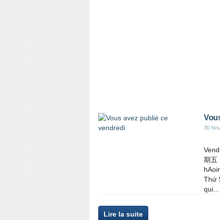
Vous
30 No
Vendredi... 
期五 .
hAoin
Thứ 
qui...
Lire la suite