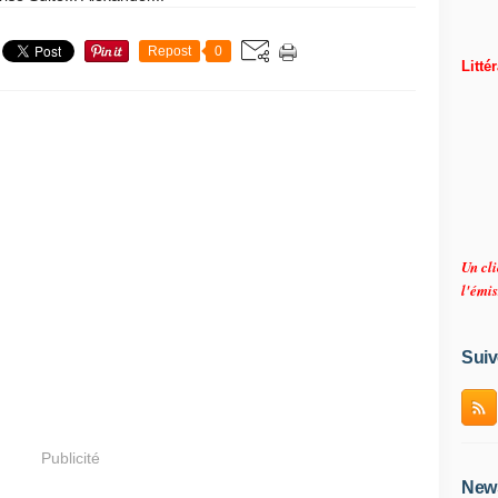
Repost
0
Litté
Un cli
l'émis
Suiv
Publicité
News