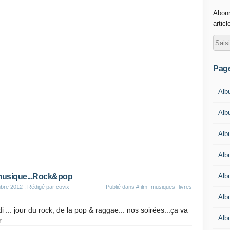
Abonn
articl
Pag
Alb
Albu
Alb
Alb
Alb
musique...Rock&pop
bre 2012
, Rédigé par covix
Publié dans
#film -musiques -livres
Alb
 ... jour du rock, de la pop & raggae... nos soirées...ça va
Alb
r