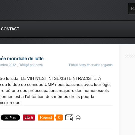
CONTACT
ée mondiale de lutte...
embre 2012
, Rédigé par covix
Publié dans
#certains regards
ntre le sida. LE VIH N'EST NI SEXISTE NI RACISTE. A
re où le duo de comique UMP nous bassines avec leur égo,
eure où une des préoccupations majeurs des homosexuels
biennes est a l'obtention des mêmes droits pour la
ission que...
Repost
0