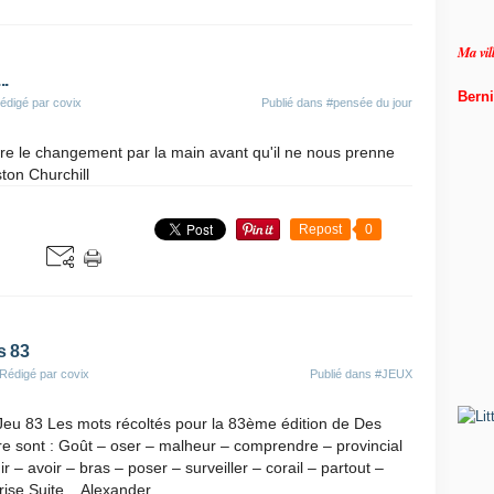
de
Ma vi
..
Berni
édigé par covix
Publié dans
#pensée du jour
re le changement par la main avant qu'il ne nous prenne
ton Churchill
Repost
0
s 83
 Rédigé par covix
Publié dans
#JEUX
Jeu 83 Les mots récoltés pour la 83ème édition de Des
re sont : Goût – oser – malheur – comprendre – provincial
r – avoir – bras – poser – surveiller – corail – partout –
e Suite... Alexander...