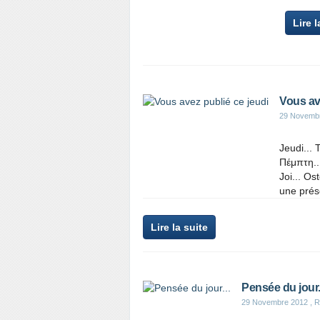
Lire l
Vous av
29 Novemb
Jeudi... 
Πέμπτη..
Joi... Ostegun... Thứ
une prése
Lire la suite
Pensée du jour.
29 Novembre 2012
, R