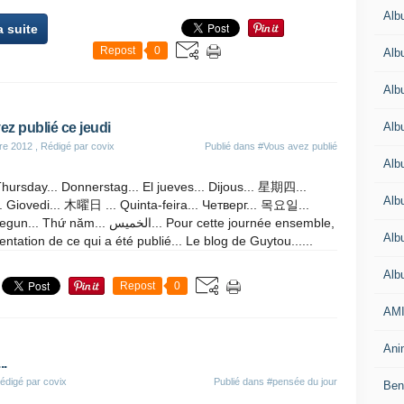
Alb
a suite
Repost
0
Alb
Alb
Alb
ez publié ce jeudi
re 2012
, Rédigé par covix
Publié dans
#Vous avez publié
Alb
Thursday... Donnerstag... El jueves... Dijous... 星期四...
Alb
. Giovedi... 木曜日 ... Quinta-feira... Четверг... 목요일...
 năm... الخميس... Pour cette journée ensemble,
Alb
ntation de ce qui a été publié... Le blog de Guytou......
Alb
Repost
0
AMI
Anim
..
édigé par covix
Publié dans
#pensée du jour
Beno