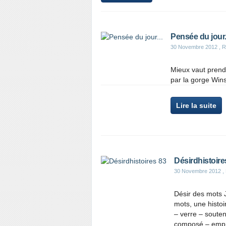
Pensée du jour.
30 Novembre 2012
, R
Mieux vaut prend
par la gorge Wins
Lire la suite
Désirdhistoire
30 Novembre 2012
,
Désir des mots 
mots, une histoi
– verre – souteni
composé – empris