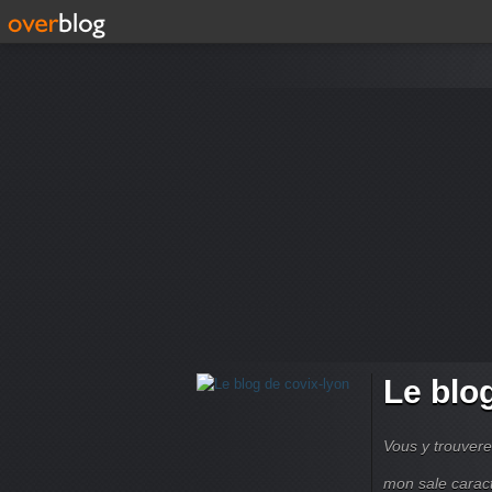
Le blo
Vous y trouvere
mon sale carac