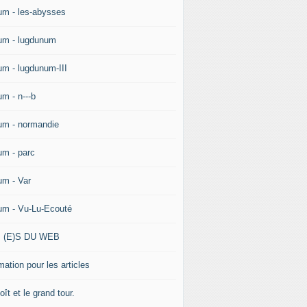
um - les-abysses
um - lugdunum
um - lugdunum-III
um - n---b
um - normandie
um - parc
um - Var
um - Vu-Lu-Ecouté
 (E)S DU WEB
ation pour les articles
ît et le grand tour.