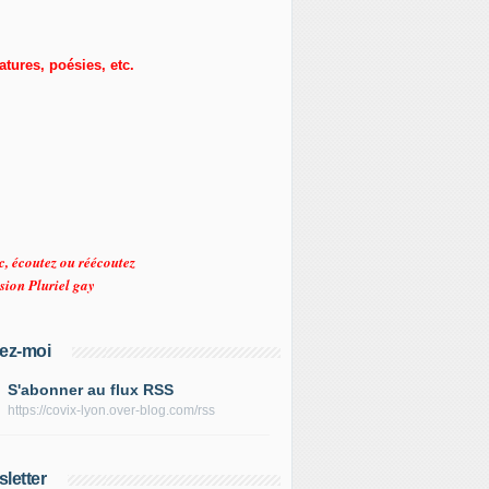
ratures, poésies, etc.
c, écoutez ou réécoutez
sion Pluriel gay
ez-moi
S'abonner au flux RSS
https://covix-lyon.over-blog.com/rss
letter