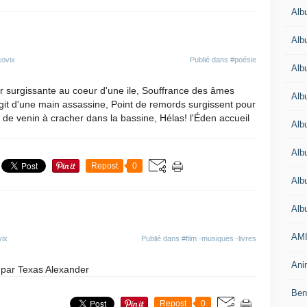
Alb
Alb
covix
Publié dans
#poésie
Alb
r surgissante au coeur d'une ile, Souffrance des âmes
Alb
git d'une main assassine, Point de remords surgissent pour
e venin à cracher dans la bassine, Hélas! l'Éden accueil
Alb
Alb
Repost
0
Alb
Alb
AMI
vix
Publié dans
#film -musiques -livres
Anim
8 par Texas Alexander
Beno
Repost
0