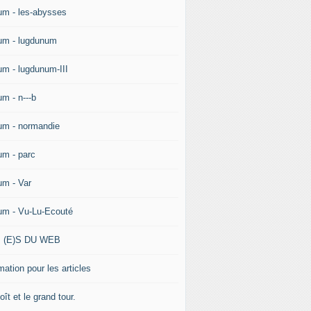
um - les-abysses
um - lugdunum
um - lugdunum-III
um - n---b
um - normandie
um - parc
um - Var
um - Vu-Lu-Ecouté
 (E)S DU WEB
ation pour les articles
ît et le grand tour.