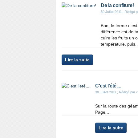
De la confiture!
30 Juillet 2011
, Rédigé p
Bon, le terme n'es
différence est de ta
cuire les fruits un 
température, puis..
Lire la suite
C'est l'été....
30 Juillet 2011
, Rédigé par c
Sur la route des géant
Page...
Lire la suite