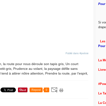
Pour 
Si vo
drape
Les 
Pour 
Publié dans
#poésie
La M
, la route pour nous déroule son tapis gris, Un court
tit-gris, Prudence au volant, la paysage défile sans
Livre
 tend à attirer nôtre attention, Prendre la route, par l'esprit,
#Pow
Repost
0
Le T
La C