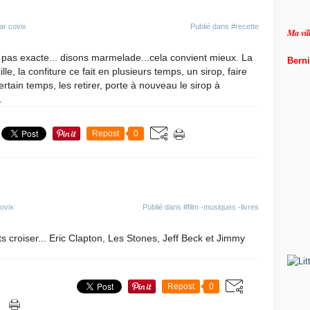
de
ar covix
Publié dans
#recette
Ma vi
t pas exacte... disons marmelade...cela convient mieux. La
Berni
ille, la confiture ce fait en plusieurs temps, un sirop, faire
certain temps, les retirer, porte à nouveau le sirop à
.
Repost
0
ovix
Publié dans
#film -musiques -livres
s croiser... Eric Clapton, Les Stones, Jeff Beck et Jimmy
Repost
0