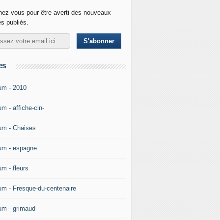
ez-vous pour être averti des nouveaux
es publiés.
es
um - 2010
m - affiche-cin-
um - Chaises
um - espagne
um - fleurs
um - Fresque-du-centenaire
um - grimaud