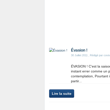
Évasion !
30 Juillet 2011
, Rédigé par covix
ÉVASION ! C'est la saison
instant errer comme un pe
contemplation, Pourtant il
partir...
Lire la suite