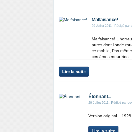
Malfaisance!
29 Juillet 2011
, Rédigé par 
Malfaisance! L'horreu
pures dont l'onde rou
ce mobile, Pas même d
ces âmes meurtries...
Lire la suite
Étonnant...
29 Juillet 2011
, Rédigé par co
Version original... 192
Lire la suite