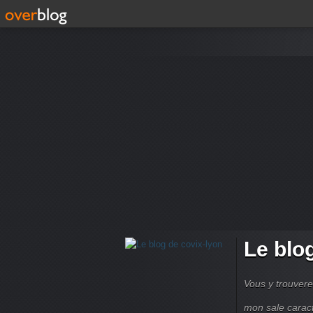
Le blo
Vous y trouvere
mon sale carac