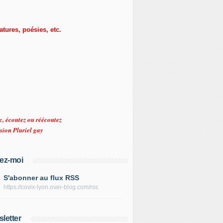
ratures, poésies, etc.
c, écoutez ou réécoutez
sion Pluriel gay
ez-moi
S'abonner au flux RSS
https://covix-lyon.over-blog.com/rss
letter