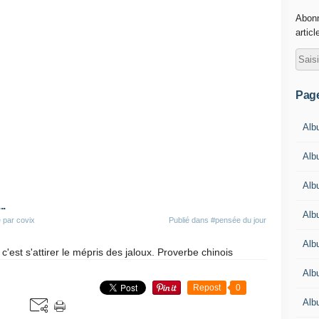
Abonn
articl
Pag
Alb
Albu
Alb
..
Alb
 par covix
Publié dans
#pensée du jour
Alb
 c'est s'attirer le mépris des jaloux. Proverbe chinois
Alb
Repost
0
Alb