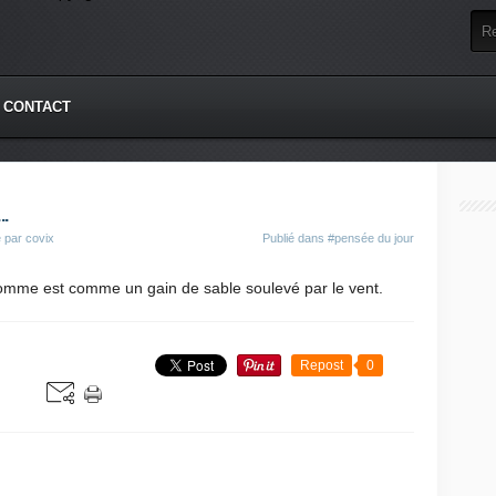
CONTACT
..
 par covix
Publié dans
#pensée du jour
'homme est comme un gain de sable soulevé par le vent.
Repost
0