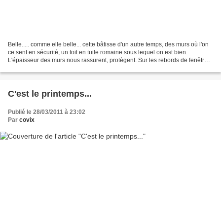
Belle..... comme elle belle... cette bâtisse d'un autre temps, des murs où l'on
ce sent en sécurité, un toit en tuile romaine sous lequel on est bien.
L'épaisseur des murs nous rassurent, protègent. Sur les rebords de fenêtre
trône des balconnières d'où...
C'est le printemps...
Publié le 28/03/2011 à 23:02
Par
covix