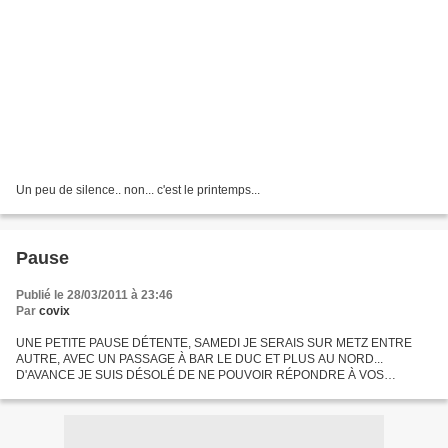
Un peu de silence.. non... c'est le printemps...
Pause
Publié le 28/03/2011 à 23:46
Par
covix
UNE PETITE PAUSE DÉTENTE, SAMEDI JE SERAIS SUR METZ ENTRE
AUTRE, AVEC UN PASSAGE À BAR LE DUC ET PLUS AU NORD...
D'AVANCE JE SUIS DÉSOLÉ DE NE POUVOIR RÉPONDRE À VOS
MESSAGES NI DE VOUS LIRE. JE ME RATTRAPERAIS PLUS TARD.
@MITIÉ