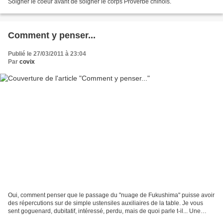
Soigner le coeur avant de soigner le corps Proverbe chinois.
Comment y penser...
Publié le 27/03/2011 à 23:04
Par
covix
Oui, comment penser que le passage du "nuage de Fukushima" puisse avoir
des répercutions sur de simple ustensiles auxiliaires de la table. Je vous
sent goguenard, dubitatif, intéressé, perdu, mais de quoi parle t-il... Une
constatation toute simple, sans...