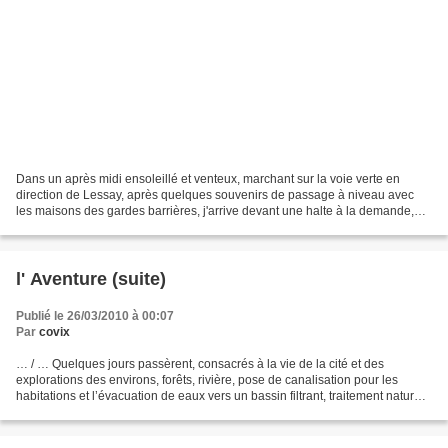
Dans un après midi ensoleillé et venteux, marchant sur la voie verte en
direction de Lessay, après quelques souvenirs de passage à niveau avec
les maisons des gardes barrières, j'arrive devant une halte à la demande,
quel joli nom, vous trouvez pas? De...
l' Aventure (suite)
Publié le 26/03/2010 à 00:07
Par
covix
… / … Quelques jours passèrent, consacrés à la vie de la cité et des
explorations des environs, forêts, rivière, pose de canalisation pour les
habitations et l’évacuation de eaux vers un bassin filtrant, traitement naturel
par des plantation de roseau...