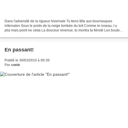
Dans l'adversité de la rigueur hivernale Tu tiens tête aux bourrasques
infernales Sous le poids de la neige tombée du toit Comme le roseau, t u
plia mais point ne céda La douceur revenue, tu montra ta fièreté Les boutons
ont poussés Sous les caresses...
En passant!
Publié le 30/03/2010 à 00:30
Par
covix