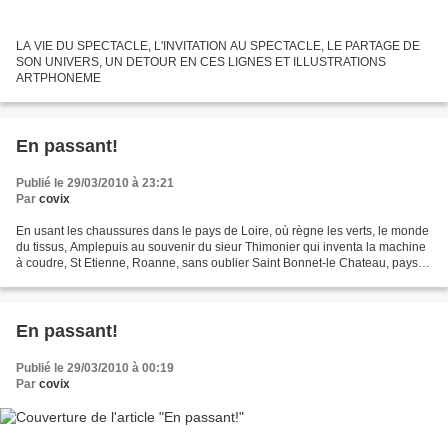
LA VIE DU SPECTACLE, L'INVITATION AU SPECTACLE, LE PARTAGE DE
SON UNIVERS, UN DETOUR EN CES LIGNES ET ILLUSTRATIONS
ARTPHONEME
En passant!
Publié le 29/03/2010 à 23:21
Par
covix
En usant les chaussures dans le pays de Loire, où règne les verts, le monde
du tissus, Amplepuis au souvenir du sieur Thimonier qui inventa la machine
à coudre, St Etienne, Roanne, sans oublier Saint Bonnet-le Chateau, pays
où l'on fabrique les boules...
En passant!
Publié le 29/03/2010 à 00:19
Par
covix