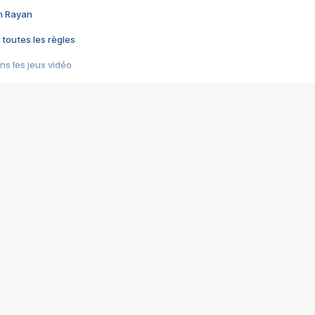
im Rayan
 toutes les règles
s les jeux vidéo
us choquant de Rockstar ? - Le scandale BULLY
e plus moche de Steam
du RÊVE tourne au CAUCHEMAR
pendant 8 heures
it… à tort
umiliés par un jeu vidéo
ire - Final Fantasy 8
ti un empire - Age of Empires
story DOFUS