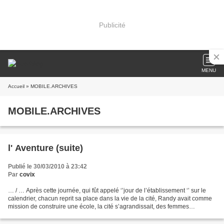
Publicité
MENU
Accueil
» MOBILE.ARCHIVES
MOBILE.ARCHIVES
l' Aventure (suite)
Publié le 30/03/2010 à 23:42
Par
covix
… / … Après cette journée, qui fût appelé ‘’jour de l’établissement ‘’ sur le
calendrier, chacun reprit sa place dans la vie de la cité, Randy avait comme
mission de construire une école, la cité s’agrandissait, des femmes
accouchaient et d’autres prenaient...