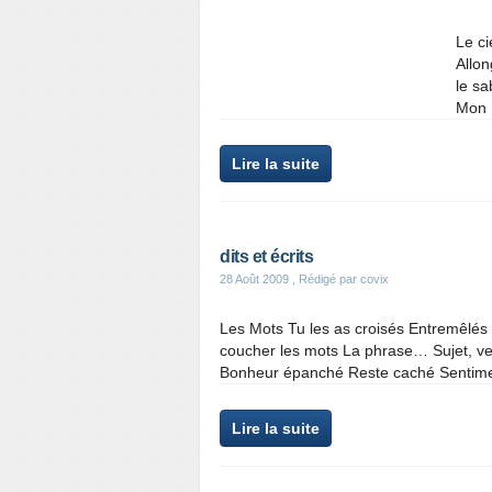
Le ci
Allon
le sa
Mon D
Lire la suite
dits et écrits
28 Août 2009
, Rédigé par covix
Les Mots Tu les as croisés Entremêlés 
coucher les mots La phrase… Sujet, v
Bonheur épanché Reste caché Sentiment
Lire la suite