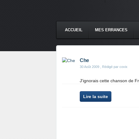
ACCUEIL
MES ERRANCES
Che
30 Août 2009
, Rédigé par covix
J'ignorais cette chanson de F
Lire la suite