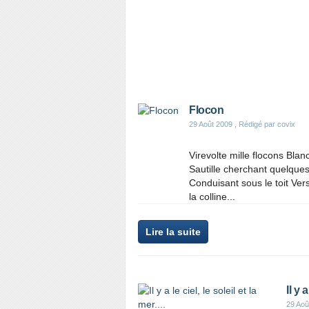
Flocon
29 Août 2009
, Rédigé par covix
Virevolte mille flocons Blan
Sautille cherchant quelque
Conduisant sous le toit Ver
la colline...
Lire la suite
Il y a
29 Aoû