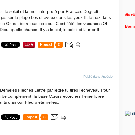
de
el, le soleil et la mer Interprété par François Deguelt
Ma vi
gés sur la plage Les cheveux dans les yeux Et le nez dans
ble On est bien tous les deux C'est l'été, les vacances Oh,
Berni
ieu, quelle chance! Il y a le ciel, le soleil et la mer Il...
Repost
0
Publié dans
#poésie
Démêlés Fléchés Lettre par lettre tu tires l’écheveau Pour
erbe complément, la base Cœurs écorchés Peine livrée
s d’amour Fleurs éternelles...
Repost
0