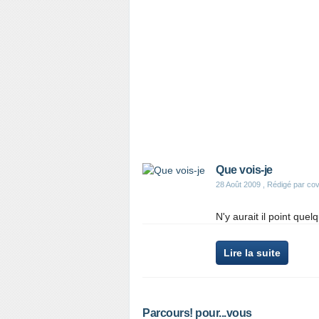
Que vois-je
28 Août 2009
, Rédigé par cov
N'y aurait il point quel
Lire la suite
Parcours! pour...vous