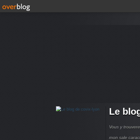
Le blo
Vous y trouvere
mon sale carac