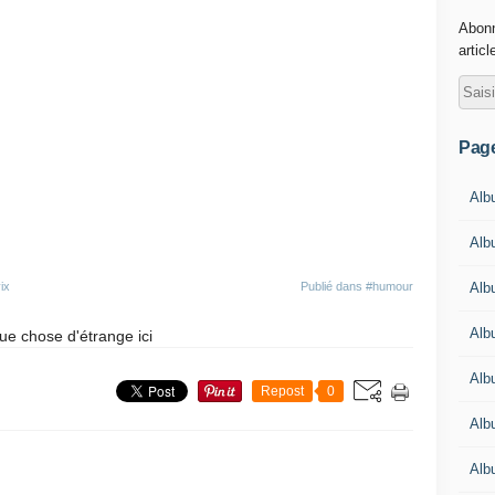
Abonn
articl
Pag
Alb
Albu
Alb
ix
Publié dans
#humour
Alb
que chose d'étrange ici
Alb
Repost
0
Alb
Alb