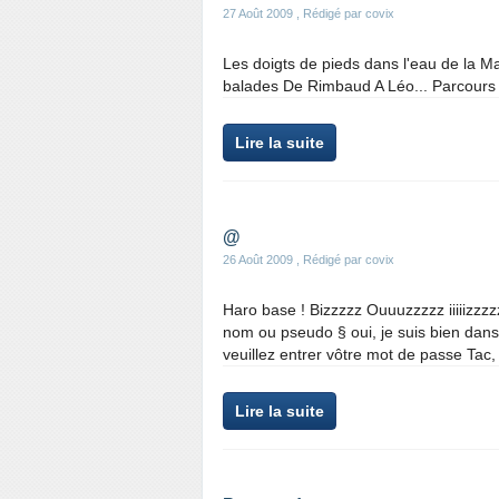
27 Août 2009
, Rédigé par covix
Les doigts de pieds dans l'eau de la M
balades De Rimbaud A Léo... Parcours 
Lire la suite
@
26 Août 2009
, Rédigé par covix
Haro base ! Bizzzzz Ouuuzzzzz iiiiizzzzz
nom ou pseudo § oui, je suis bien dans vi
veuillez entrer vôtre mot de passe Tac, ti
Lire la suite