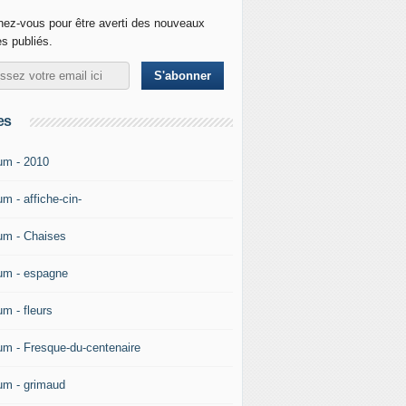
ez-vous pour être averti des nouveaux
es publiés.
es
um - 2010
m - affiche-cin-
um - Chaises
um - espagne
um - fleurs
um - Fresque-du-centenaire
um - grimaud