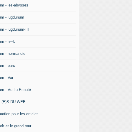
um - les-abysses
um - lugdunum
um - lugdunum-III
um - n---b
um - normandie
um - parc
um - Var
um - Vu-Lu-Ecouté
 (E)S DU WEB
ation pour les articles
ît et le grand tour.