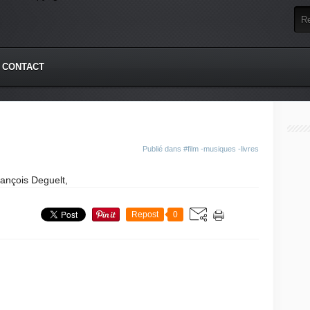
CONTACT
Publié dans
#film -musiques -livres
rançois Deguelt,
Repost
0