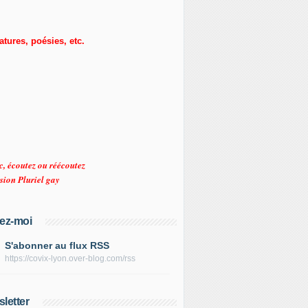
ratures, poésies, etc.
c, écoutez ou réécoutez
sion Pluriel gay
ez-moi
S'abonner au flux RSS
https://covix-lyon.over-blog.com/rss
letter