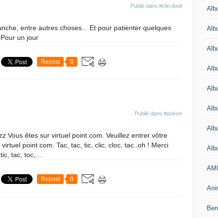
Publié dans
#clin doeil
Alb
anche, entre autres choses... Et pour patienter quelques
Alb
Pour un jour
Alb
Repost
0
Alb
Alb
Alb
Publié dans
#poésie
Alb
z Vous êtes sur virtuel point com. Veuillez entrer vôtre
rtuel point com. Tac, tac, tic, clic, cloc, tac..oh ! Merci
Alb
c, tac, toc,...
AMI
Repost
0
Anim
Beno