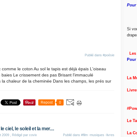
Pour 
Si vo
drape
Les 
Publié dans
#poésie
Pour 
c comme le coton Au sol le tapis est déjà épais L'oiseau
s baies Le crissement des pas Brisant l'immaculé
La M
s la chaleur de la cheminée Dans les champs, les prés sur
Livre
Repost
0
#Pow
Le T
 le ciel, le soleil et la mer....
La C
t 2009
, Rédigé par covix
Publié dans
#film -musiques -livres