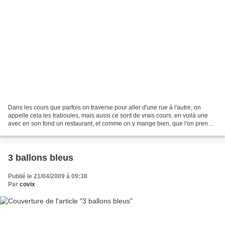
Dans les cours que parfois on traverse pour aller d'une rue à l'autre, on
appelle cela les traboules, mais aussi ce sont de vrais cours, en voilà une
avec en son fond un restaurant, et comme on y mange bien, que l'on prend
un apéro, un pot lyonnais et...
3 ballons bleus
Publié le 21/04/2009 à 09:38
Par
covix