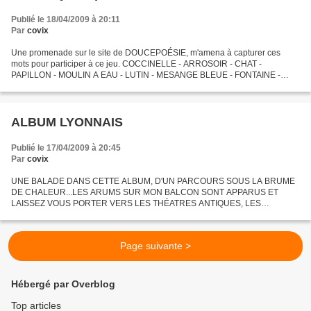
Publié le 18/04/2009 à 20:11
Par
covix
Une promenade sur le site de DOUCEPOÉSIE, m'amena à capturer ces
mots pour participer à ce jeu. COCCINELLE - ARROSOIR - CHAT -
PAPILLON - MOULIN A EAU - LUTIN - MESANGE BLEUE - FONTAINE -
CLEF - PANIER. Voilà une divagation qui pourrait faire croire à...
ALBUM LYONNAIS
Publié le 17/04/2009 à 20:45
Par
covix
UNE BALADE DANS CETTE ALBUM, D'UN PARCOURS SOUS LA BRUME
DE CHALEUR...LES ARUMS SUR MON BALCON SONT APPARUS ET
LAISSEZ VOUS PORTER VERS LES THÉATRES ANTIQUES, LES
JARDINS.... BONNE PROMENADE
Page suivante >
Hébergé par Overblog
Top articles