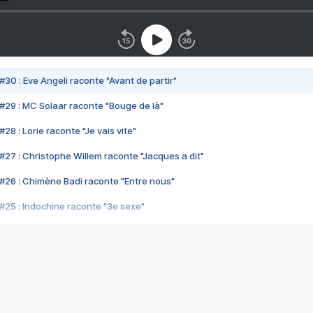
#30 : Eve Angeli raconte "Avant de partir"
#29 : MC Solaar raconte "Bouge de là"
28 : Lorie raconte "Je vais vite"
#27 : Christophe Willem raconte "Jacques a dit"
#26 : Chimène Badi raconte "Entre nous"
#25 : Indochine raconte "3e sexe"
#24 : Zaho raconte "C'est chelou"
#23 : Patrick Bruel raconte "Au café des délices"
#22 : Kyo raconte "Le chemin"
#21 : Nolwenn Leroy raconte "Cassé"