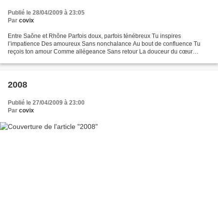
Publié le 28/04/2009 à 23:05
Par
covix
Entre Saône et Rhône Parfois doux, parfois ténébreux Tu inspires
l’impatience Des amoureux Sans nonchalance Au bout de confluence Tu
reçois ton amour Comme allégeance Sans retour La douceur du cœur
Mélange fugueur Rivière paisible Sur tes berges tranquilles...
2008
Publié le 27/04/2009 à 23:00
Par
covix