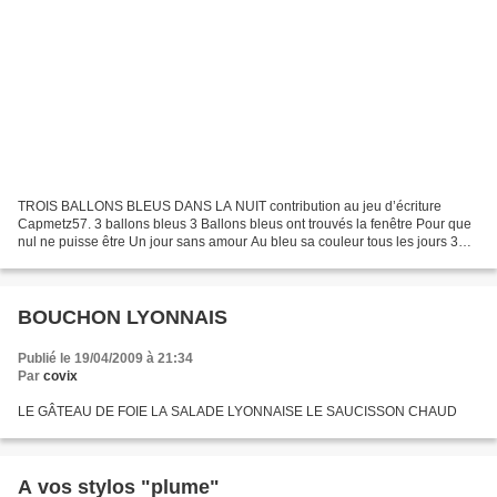
TROIS BALLONS BLEUS DANS LA NUIT contribution au jeu d’écriture
Capmetz57. 3 ballons bleus 3 Ballons bleus ont trouvés la fenêtre Pour que
nul ne puisse être Un jour sans amour Au bleu sa couleur tous les jours 3
ballons bleus dans la nuit s’envolent...
BOUCHON LYONNAIS
Publié le 19/04/2009 à 21:34
Par
covix
LE GÂTEAU DE FOIE LA SALADE LYONNAISE LE SAUCISSON CHAUD
A vos stylos "plume"