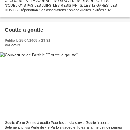
CE JOURS EST LA JOURNÉE DU SOUVENIRS DES DÉPORTÉS,
N'OUBLIONS PAS LES JUIFS, LES RESISTANTS, LES TZIGANES, LES
HOMOS. Déportation : les associations homosexuelles invitées aux
cérémonies du souvenir dans la plupart des villes de France Dimanche 26
avril,...
Goutte à goutte
Publié le 25/04/2009 à 23:31
Par
covix
Goutte d’eau Goutte à goutte Pour les uns la survie Goutte à goutte
Bêtement tu fuis Perle de vie Parfois tragédie Tu es la larme de nos peines