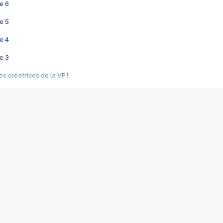
e 6
e 5
e 4
e 3
s créatrices de la VF !
e 2
e 1
e Mektoub My Love arrive enfin ! Rencontre avec Shaïn Boumedine et Sal
i : après Toni en famille
elle réalise le bouleversant Dites lui que je l'aime
ais ! Rencontre autour de Vie privée de Rebecca Zlotowski
 de Marguerite, Grave... Rencontre avec Ella Rumpf
 Les Rêveurs, un film intime sur la santé mentale