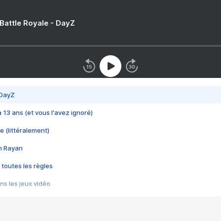
 Battle Royale - DayZ
 DayZ
 a 13 ans (et vous l'avez ignoré)
e (littéralement)
im Rayan
 toutes les règles
s les jeux vidéo
us choquant de Rockstar ? - Le scandale BULLY
e plus moche de Steam