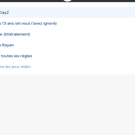
 DayZ
 a 13 ans (et vous l'avez ignoré)
e (littéralement)
im Rayan
 toutes les règles
s les jeux vidéo
us choquant de Rockstar ? - Le scandale BULLY
e plus moche de Steam
du RÊVE tourne au CAUCHEMAR
pendant 8 heures
it… à tort
umiliés par un jeu vidéo