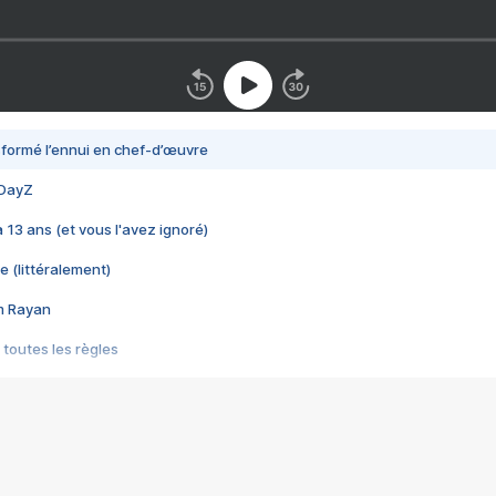
nsformé l’ennui en chef-d’œuvre
 DayZ
 a 13 ans (et vous l'avez ignoré)
e (littéralement)
im Rayan
 toutes les règles
s les jeux vidéo
us choquant de Rockstar ? - Le scandale BULLY
e plus moche de Steam